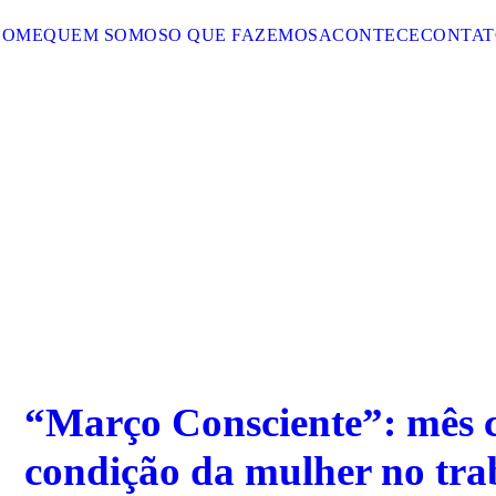
HOME
QUEM SOMOS
O QUE FAZEMOS
ACONTECE
CONTAT
“Março Consciente”: mês c
condição da mulher no tra