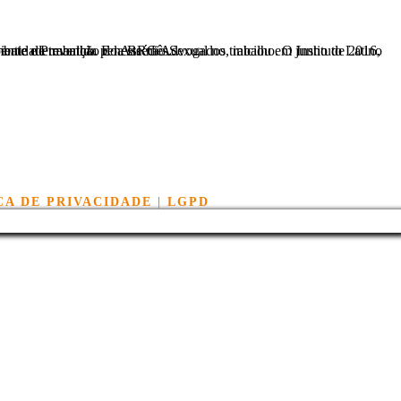
em junho de 2016, uma campanha de Prevenção e Combate ao Assédio Sexual no ambiente de trabalho. E neste mês...
CA DE PRIVACIDADE | LGPD