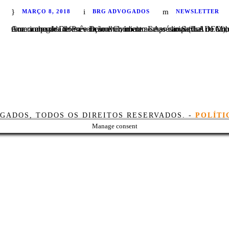
MARÇO 8, 2018
BRG ADVOGADOS
NEWSLETTER
Com a chegada do mês da mulher, iniciam-se as campanhas de Combate e Prevenção do Assédio Sexual no trabalho. O Instituto Latino Americano de Defesa e Desenvolvimento Empresarial (ILADEM), entidade mantida pela BRG Advogados, iniciou 
GADOS, TODOS OS DIREITOS RESERVADOS. -
POLÍTI
Manage consent