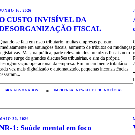
JUNHO 16, 2026
O CUSTO INVISÍVEL DA
DESORGANIZAÇÃO FISCAL
Quando se fala em risco tributário, muitas empresas pensam
O
imediatamente em autuações fiscais, aumento de tributos ou mudanças
p
legislativas. Mas, na prática, parte relevante dos prejuízos fiscais nem
o
sempre surge de grandes discussões tributárias, e sim da própria
desorganização operacional da empresa. Em um ambiente tributário
A
cada vez mais digitalizado e automatizado, pequenas inconsistências
passaram...
BRG ADVOGADOS
IMPRENSA
,
NEWSLETTER
,
NOTÍCIAS
MAIO 26, 2026
NR-1: Saúde mental em foco