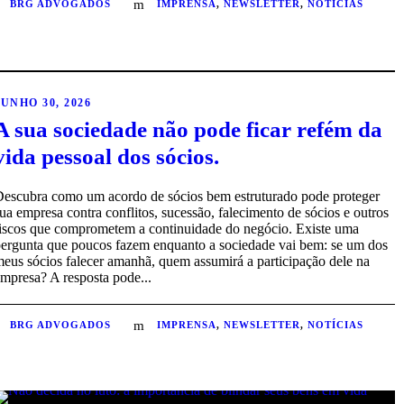
BRG ADVOGADOS
IMPRENSA
,
NEWSLETTER
,
NOTÍCIAS
JUNHO 30, 2026
A sua sociedade não pode ficar refém da
vida pessoal dos sócios.
Descubra como um acordo de sócios bem estruturado pode proteger
ua empresa contra conflitos, sucessão, falecimento de sócios e outros
riscos que comprometem a continuidade do negócio. Existe uma
pergunta que poucos fazem enquanto a sociedade vai bem: se um dos
eus sócios falecer amanhã, quem assumirá a participação dele na
mpresa? A resposta pode...
BRG ADVOGADOS
IMPRENSA
,
NEWSLETTER
,
NOTÍCIAS