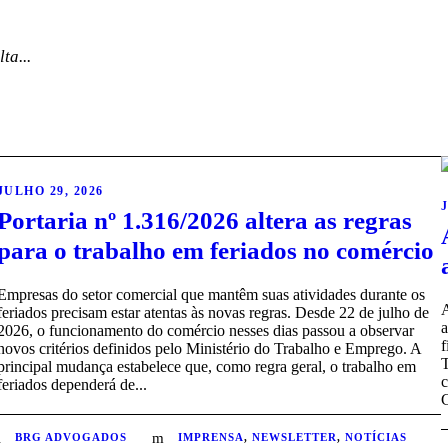
ta...
JULHO 29, 2026
Portaria nº 1.316/2026 altera as regras
para o trabalho em feriados no comércio
Empresas do setor comercial que mantêm suas atividades durante os
A
feriados precisam estar atentas às novas regras. Desde 22 de julho de
a
2026, o funcionamento do comércio nesses dias passou a observar
f
novos critérios definidos pelo Ministério do Trabalho e Emprego. A
T
principal mudança estabelece que, como regra geral, o trabalho em
c
feriados dependerá de...
G
BRG ADVOGADOS
IMPRENSA
,
NEWSLETTER
,
NOTÍCIAS