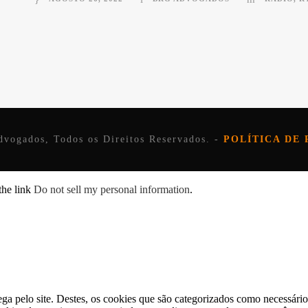
vogados, Todos os Direitos Reservados. -
POLÍTICA DE 
the link
Do not sell my personal information
.
ega pelo site. Destes, os cookies que são categorizados como necessári