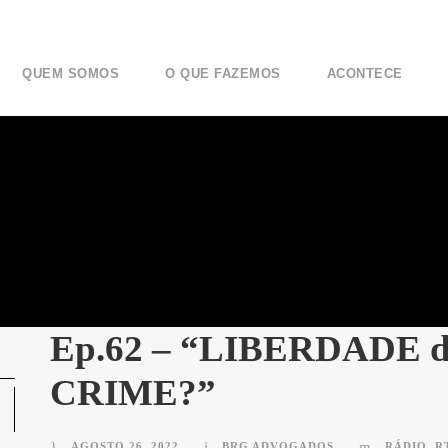
QUEM SOMOS
O QUE FAZEMOS
ACONTECE
Ep.62 – “LIBERDADE 
CRIME?”
AGOSTO 26, 2022
BRG ADVOGADOS
RÁDIO
,
R