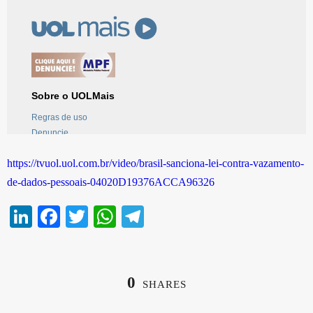
https://tvuol.uol.com.br/video/brasil-sanciona-lei-contra-vazamento-
de-dados-pessoais-04020D19376ACCA96326
Li
Fa
T
W
Te
nk
ce
wi
ha
le
ed
bo
tte
ts
gr
In
ok
r
A
a
0
SHARES
pp
m