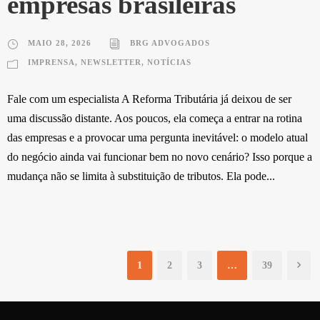
empresas brasileiras
MAIO 28, 2026
BRG ADVOGADOS
IMPRENSA
,
NEWSLETTER
,
NOTÍCIAS
Fale com um especialista A Reforma Tributária já deixou de ser
uma discussão distante. Aos poucos, ela começa a entrar na rotina
das empresas e a provocar uma pergunta inevitável: o modelo atual
do negócio ainda vai funcionar bem no novo cenário? Isso porque a
mudança não se limita à substituição de tributos. Ela pode...
1
2
3
…
39