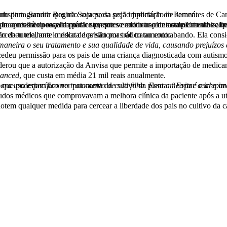
extração de óleo e flores para fins medicinais. Liminar em HC foi concedida pela juíza Federal substituta Sandra Regina Soares, da seção judiciária do Paraná.
amento de saúde, que os derivados de Cannabis foram prescritos por médico, e que a paciente percebeu melhora imediata dos sintomas do tratamento.
maneira o seu tratamento e sua qualidade de vida, causando prejuízos
anced
, que custa em média 21 mil reais anualmente.
s que poderiam ocorrer por conta do cultivo da planta
:
otem qualquer medida para cercear a liberdade dos pais no cultivo da c