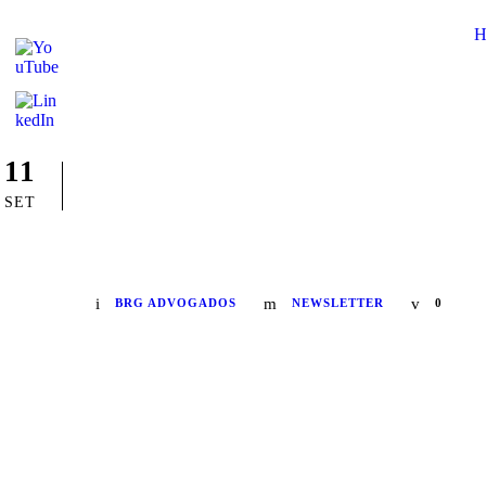
DECISÕES JUD
11
SET
MACONHA
BRG ADVOGADOS
NEWSLETTER
0