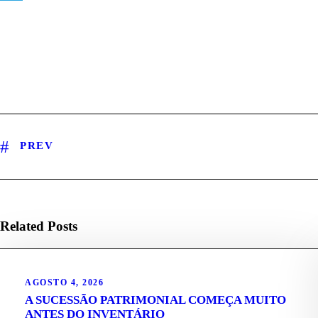
e
e
i
h
T
d
b
t
a
e
I
o
t
t
l
n
o
e
s
e
k
r
A
g
p
r
PREV
p
a
m
Related Posts
AGOSTO 4, 2026
A SUCESSÃO PATRIMONIAL COMEÇA MUITO
ANTES DO INVENTÁRIO