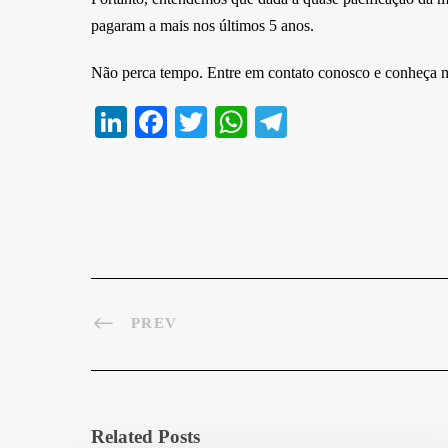
pagaram a mais nos últimos 5 anos.
Não perca tempo. Entre em contato conosco e conheça ma
Li
Fa
T
W
Te
nk
ce
wi
ha
le
ed
bo
tte
ts
gr
In
ok
r
A
a
pp
m
PREV
Related Posts