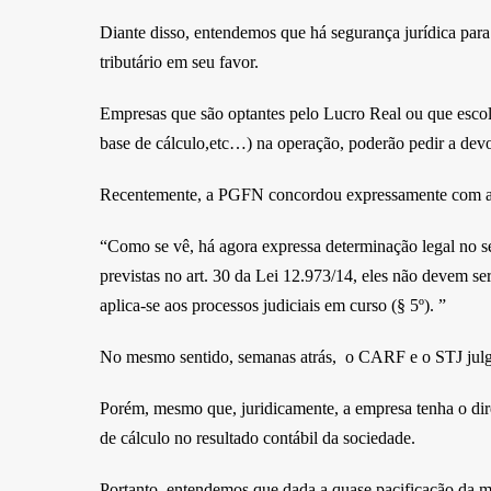
Diante disso, entendemos que há segurança jurídica para
tributário em seu favor.
Empresas que são optantes pelo Lucro Real ou que escol
base de cálculo,etc…) na operação, poderão pedir a devol
Recentemente, a PGFN concordou expressamente com a te
“Como se vê, há agora expressa determinação legal no se
previstas no art. 30 da Lei 12.973/14, eles não devem se
aplica-se aos processos judiciais em curso (§ 5º). ”
No mesmo sentido, semanas atrás, o CARF e o STJ julg
Porém, mesmo que, juridicamente, a empresa tenha o dire
de cálculo no resultado contábil da sociedade.
Portanto, entendemos que dada a quase pacificação da mat