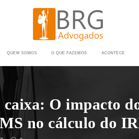
QUEM SOMOS
O QUE FAZEMOS
ACONTECE
 caixa: O impacto do
ICMS no cálculo do 
ER
0