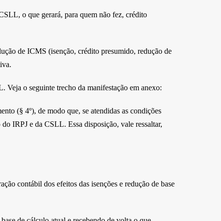
 CSLL, o que gerará, para quem não fez, crédito
dução de ICMS (isenção, crédito presumido, redução de
iva.
. Veja o seguinte trecho da manifestação em anexo:
ento (§ 4º), de modo que, se atendidas as condições
 do IRPJ e da CSLL. Essa disposição, vale ressaltar,
ção contábil dos efeitos das isenções e redução de base
 base de cálculo atual e recebendo de volta o que