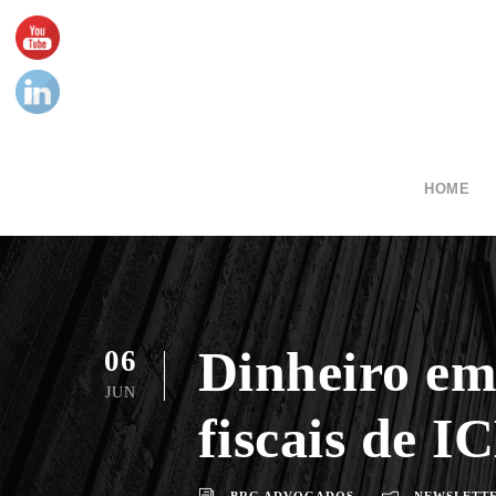
HOME
Dinheiro em
06
JUN
fiscais de 
BRG ADVOGADOS
NEWSLETT