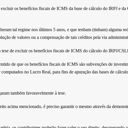
 excluir os benefícios fiscais de ICMS da base de cálculo do IRPJ e da
heram tal regime nos últimos 5 anos, e que tenham (tinham) alguma re
ução de valores ou a compensação de tais créditos pela via administrat
se de excluir os benefícios fiscais de ICMS do cálculo do IRPJ/CSLL
ntido de que os benefícios fiscais de ICMS são subvenções de investim
r computados no Lucro Real, para fins de apuração das bases de cálculo
aram também favoravelmente à tese.
ito acima mencionado, é preciso garantir o mesmo através da demonstra
éria, os contribuintes poderão fazer valer o seu direito, desonerando a