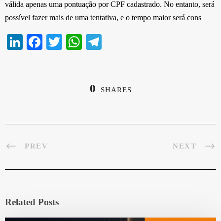
válida apenas uma pontuação por CPF cadastrado. No entanto, será
possível fazer mais de uma tentativa, e o tempo maior será cons
Li
Fa
T
W
Te
nk
ce
wi
ha
le
ed
bo
tte
ts
gr
In
ok
r
A
a
0
SHARES
pp
m
PREV
NEXT
Related Posts