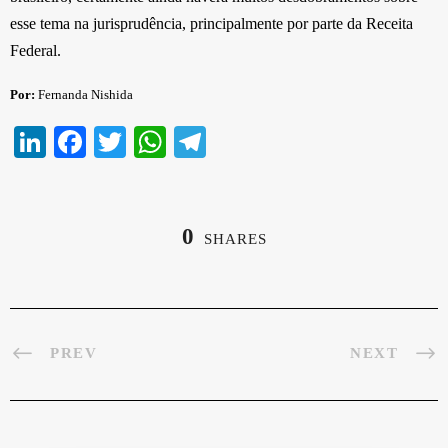
esse tema na jurisprudência, principalmente por parte da Receita
Federal.
Por:
Fernanda Nishida
Li
Fa
T
W
Te
nk
ce
wi
ha
le
ed
bo
tte
ts
gr
In
ok
r
A
a
0
SHARES
pp
m
PREV
NEXT