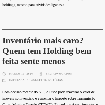
holdings, mesmo para atividades ligadas a...
Inventário mais caro?
Quem tem Holding bem
feita sente menos
MARÇO 10, 2026
BRG ADVOGADOS
IMPRENSA
,
NEWSLETTER
,
NOTÍCIAS
Com decisão recente do STJ, o Fisco pode reavaliar o valor de
imóveis no inventário e aumentar o Imposto sobre Transmissão
Causa Mortis e Doação (ITCMD). Entenda os riscos, impactos e