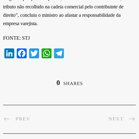
tributo não recolhido na cadeia comercial pelo contribuinte de
direito”, concluiu o ministro ao afastar a responsabilidade da
empresa varejista.
FONTE: STJ
Li
Fa
T
W
Te
nk
ce
wi
ha
le
ed
bo
tte
ts
gr
In
ok
r
A
a
0
SHARES
pp
m
PREV
NEXT