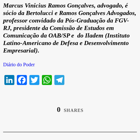
Marcus Vinicius Ramos Gonçalves, advogado, é
sócio da Bertolucci e Ramos Gonçalves Advogados,
professor convidado da Pós-Graduação da FGV-
RJ, presidente da Comissão de Estudos em
Comunicação da OAB/SP e do Iladem (Instituto
Latino-Americano de Defesa e Desenvolvimento
Empresarial).
Diário do Poder
Li
Fa
T
W
Te
nk
ce
wi
ha
le
ed
bo
tte
ts
gr
In
ok
r
A
a
0
SHARES
pp
m