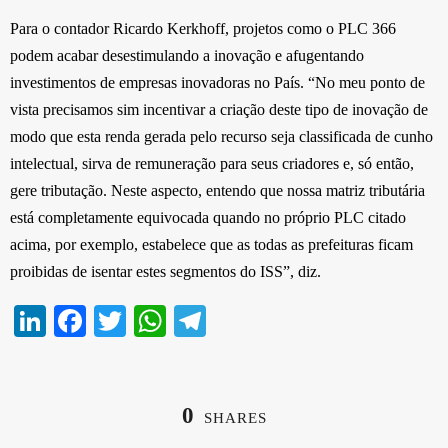
Para o contador Ricardo Kerkhoff, projetos como o PLC 366
podem acabar desestimulando a inovação e afugentando
investimentos de empresas inovadoras no País. “No meu ponto de
vista precisamos sim incentivar a criação deste tipo de inovação de
modo que esta renda gerada pelo recurso seja classificada de cunho
intelectual, sirva de remuneração para seus criadores e, só então,
gere tributação. Neste aspecto, entendo que nossa matriz tributária
está completamente equivocada quando no próprio PLC citado
acima, por exemplo, estabelece que as todas as prefeituras ficam
proibidas de isentar estes segmentos do ISS”, diz.
Li
Fa
T
W
Te
nk
ce
wi
ha
le
ed
bo
tte
ts
gr
In
ok
r
A
a
0
SHARES