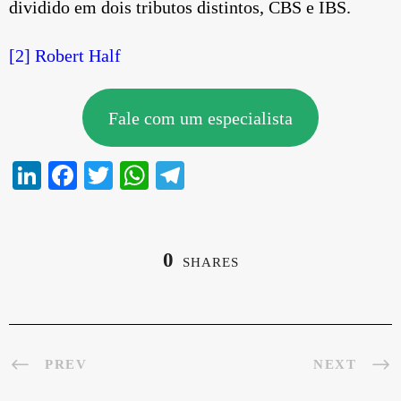
dividido em dois tributos distintos, CBS e IBS.
[2]
Robert Half
Fale com um especialista
Li
Fa
T
W
Te
nk
ce
wi
ha
le
ed
bo
tte
ts
gr
In
ok
r
A
a
0
SHARES
pp
m
PREV
NEXT