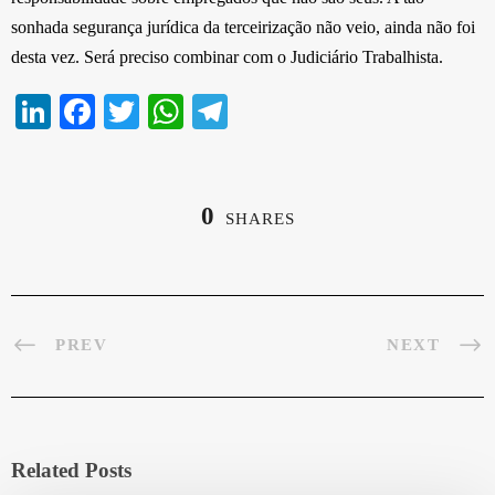
sonhada segurança jurídica da terceirização não veio, ainda não foi
desta vez. Será preciso combinar com o Judiciário Trabalhista.
Li
Fa
T
W
Te
nk
ce
wi
ha
le
ed
bo
tte
ts
gr
In
ok
r
A
a
0
SHARES
pp
m
PREV
NEXT
Related Posts