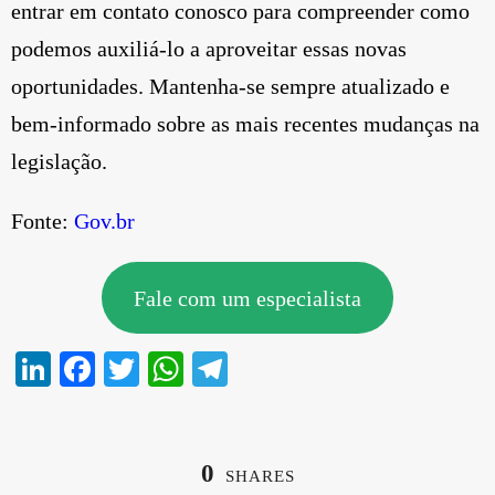
entrar em contato conosco para compreender como
podemos auxiliá-lo a aproveitar essas novas
oportunidades. Mantenha-se sempre atualizado e
bem-informado sobre as mais recentes mudanças na
legislação.
Fonte:
Gov.br
Fale com um especialista
Li
Fa
T
W
Te
nk
ce
wi
ha
le
ed
bo
tte
ts
gr
In
ok
r
A
a
0
SHARES