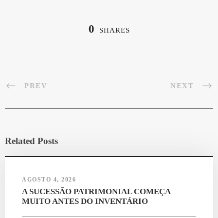
ed
bo
tte
ts
gr
In
ok
r
A
a
0
SHARES
pp
m
PREV
NEXT
Related Posts
AGOSTO 4, 2026
A SUCESSÃO PATRIMONIAL COMEÇA
MUITO ANTES DO INVENTÁRIO