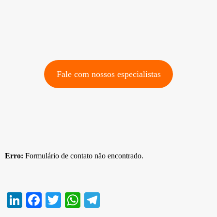
Fale com nossos especialistas
Erro:
Formulário de contato não encontrado.
Li
Fa
T
W
Te
nk
ce
wi
ha
le